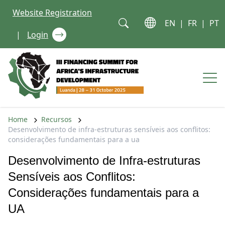
Skip to content
Website Registration
EN
|
FR
|
PT
|
Login
Op
Home
Recursos
Desenvolvimento de infra-estruturas sensíveis aos conflitos:
considerações fundamentais para a ua
Desenvolvimento de Infra-estruturas
Sensíveis aos Conflitos:
Considerações fundamentais para a
UA