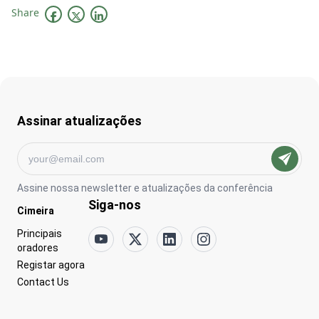
Share
Assinar atualizações
Assine nossa newsletter e atualizações da conferência
Siga-nos
Go to:
Cimeira
Go to:
Principais
oradores
Go to:
Registar agora
Go to:
Contact Us