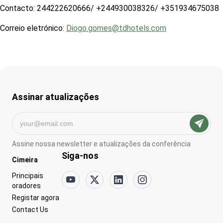
Contacto: 244222620666/ +244930038326/ +351934675038
Correio eletrónico:
Diogo.gomes@tdhotels.com
Assinar atualizações
Assine nossa newsletter e atualizações da conferência
Siga-nos
Go to:
Cimeira
Go to:
Principais
oradores
Go to:
Registar agora
Go to:
Contact Us