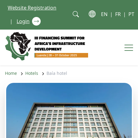
Skip to content
Website Registration
EN
|
FR
|
PT
|
Login
Op
Home
Hotels
Baía hotel