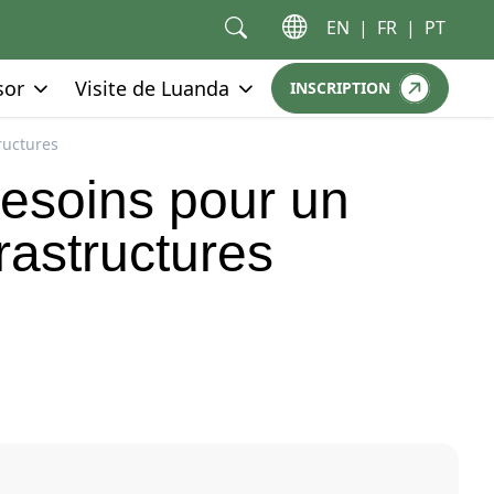
EN
|
FR
|
PT
Go to:
Go to:
sor
Visite de Luanda
INSCRIPTION
GO TO:
ructures
besoins pour un
rastructures