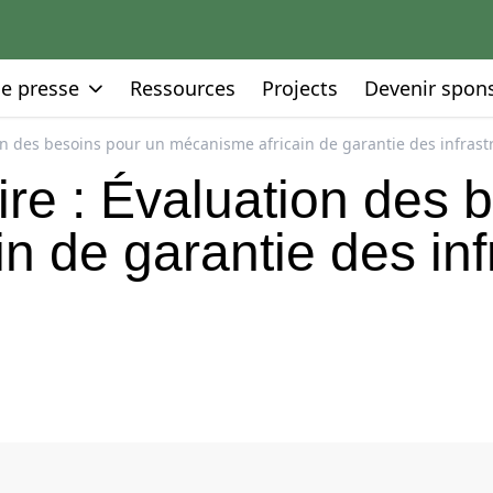
Go to:
Go to:
Go to:
de presse
Ressources
Projects
Devenir spon
on des besoins pour un mécanisme africain de garantie des infrast
ire : Évaluation des 
n de garantie des inf