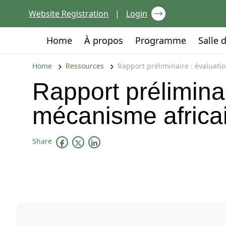
Skip to content
Website Registration
|
Login
Go to:
Go to:
Go to:
Home
À propos
Programme
Salle 
Home
Ressources
Rapport préliminaire : évaluati
Rapport prélimina
mécanisme africai
Share