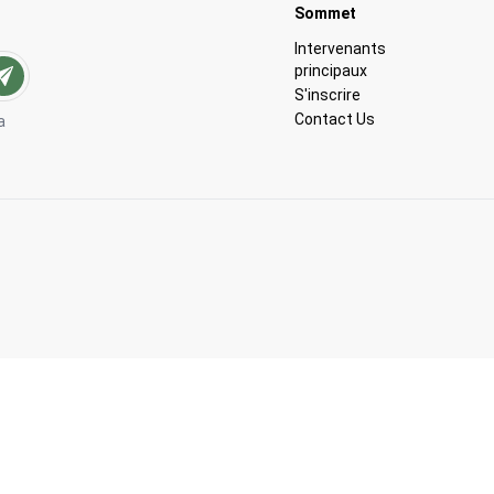
Go to:
Sommet
Go to:
Intervenants
principaux
Go to:
S'inscrire
Go to:
Contact Us
a
Privacy Policy
Terms of Service