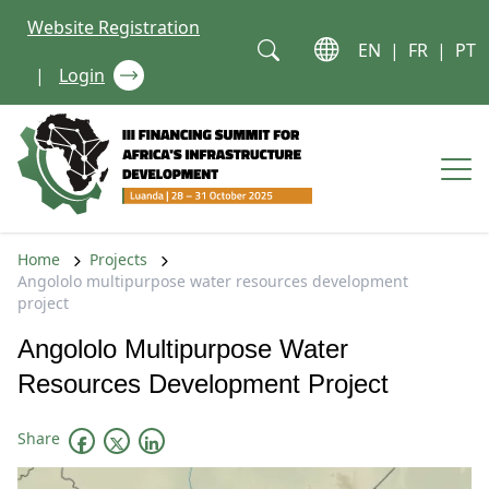
Skip to content
Website Registration
EN
|
FR
|
PT
|
Login
Op
Home
Projects
Angololo multipurpose water resources development
project
Angololo Multipurpose Water
Resources Development Project
Share